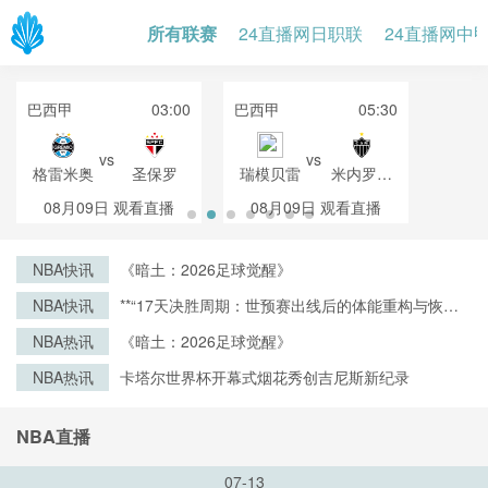
所有联赛
24直播网日职联
24直播网中
巴西甲
03:00
巴西甲
05:30
vs
vs
格雷米奥
圣保罗
瑞模贝雷
米内罗竞
技
08月09日
观看直播
08月09日
观看直播
NBA快讯
《暗土：2026足球觉醒》
NBA快讯
**“17天决胜周期：世预赛出线后的体能重构与恢复
战略”**
NBA热讯
《暗土：2026足球觉醒》
NBA热讯
卡塔尔世界杯开幕式烟花秀创吉尼斯新纪录
NBA直播
07-13