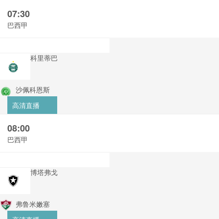
07:30
巴西甲
科里蒂巴
沙佩科恩斯
高清直播
08:00
巴西甲
博塔弗戈
弗鲁米嫩塞