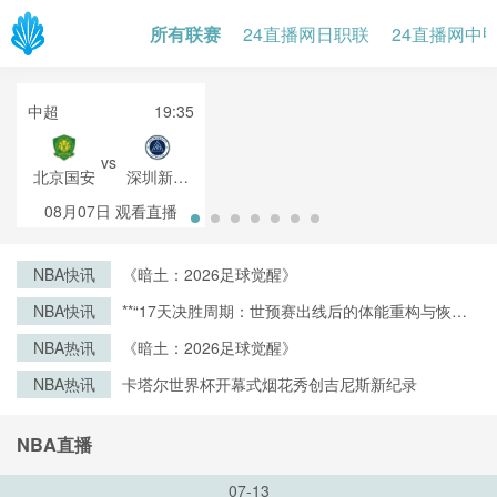
所有联赛
24直播网日职联
24直播网中
中超
19:35
vs
北京国安
深圳新鹏
城
08月07日
观看直播
NBA快讯
《暗土：2026足球觉醒》
NBA快讯
**“17天决胜周期：世预赛出线后的体能重构与恢复
战略”**
NBA热讯
《暗土：2026足球觉醒》
NBA热讯
卡塔尔世界杯开幕式烟花秀创吉尼斯新纪录
NBA直播
07-13